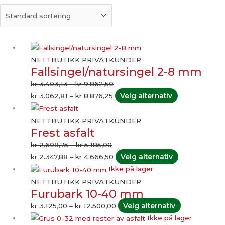
Prisområde:
Prisområde:
Dette
kr 3.062,81
kr 3.403,13
produktet
NETTBUTIKK PRIVATKUNDER
Fallsingel/natursingel 2-8 mm
til
til
har
kr 8.876,25
kr 9.862,50
flere
kr
3.403,13
–
kr
9.862,50
varianter.
kr
3.062,81
–
kr
8.876,25
Velg alternativ
Alternativene
Prisområde:
Prisområde:
Dette
kan
kr 2.608,75
kr 2.347,88
produktet
NETTBUTIKK PRIVATKUNDER
Frest asfalt
velges
til
til
har
på
kr 5.185,00
kr 4.666,50
flere
kr
2.608,75
–
kr
5.185,00
produktsiden
varianter.
kr
2.347,88
–
kr
4.666,50
Velg alternativ
Alternativene
Prisområde:
Dette
Ikke på lager
kan
kr 3.125,00
produktet
NETTBUTIKK PRIVATKUNDER
Furubark 10-40 mm
velges
til
har
på
kr 12.500,00
flere
kr
3.125,00
–
kr
12.500,00
Velg alternativ
produktsiden
varianter.
Prisområde:
Dette
Ikke på lager