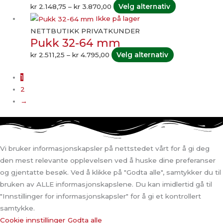
produktsiden
varianter.
kr
2.148,75
–
kr
3.870,00
Velg alternativ
Alternativene
Prisområde:
Dette
Ikke på lager
kan
kr 2.511,25
produktet
NETTBUTIKK PRIVATKUNDER
Pukk 32-64 mm
velges
til
har
på
kr 4.795,00
flere
kr
2.511,25
–
kr
4.795,00
Velg alternativ
produktsiden
varianter.
1
Alternativene
2
kan
→
velges
på
produktsiden
Vi bruker informasjonskapsler på nettstedet vårt for å gi deg
den mest relevante opplevelsen ved å huske dine preferanser
og gjentatte besøk. Ved å klikke på "Godta alle", samtykker du til
bruken av ALLE informasjonskapslene. Du kan imidlertid gå til
"Innstillinger for informasjonskapsler" for å gi et kontrollert
samtykke.
Cookie innstillinger
Godta alle