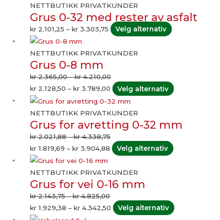
Alternativen
kr 2.101,25
produktet
NETTBUTIKK PRIVATKUNDER
Grus 0-32 med rester av asfalt
kan
til
har
velges
kr 3.303,75
flere
kr
2.101,25
–
kr
3.303,75
Velg alternativ
på
varianter.
Prisområde:
Prisområde:
Dette
produktside
Alternativene
kr 2.128,50
kr 2.365,00
produktet
NETTBUTIKK PRIVATKUNDER
Grus 0-8 mm
kan
til
til
har
velges
kr 3.789,00
kr 4.210,00
flere
kr
2.365,00
–
kr
4.210,00
på
varianter.
kr
2.128,50
–
kr
3.789,00
Velg alternativ
produktsiden
Alternativene
Prisområde:
Prisområde:
Dette
kan
kr 1.819,69
kr 2.021,88
produktet
NETTBUTIKK PRIVATKUNDER
Grus for avretting 0-32 mm
velges
til
til
har
på
kr 3.904,88
kr 4.338,75
flere
kr
2.021,88
–
kr
4.338,75
produktsiden
varianter.
kr
1.819,69
–
kr
3.904,88
Velg alternativ
Alternativene
Prisområde:
Prisområde:
Dette
kan
kr 2.143,75
kr 1.929,38
produktet
NETTBUTIKK PRIVATKUNDER
Grus for vei 0-16 mm
velges
til
til
har
på
kr 4.825,00
kr 4.342,50
flere
kr
2.143,75
–
kr
4.825,00
produktsiden
varianter.
kr
1.929,38
–
kr
4.342,50
Velg alternativ
Alternativene
Prisområde:
Prisområde:
Dette