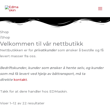
Hopp
rett
til
innholdet
Shop
/
Shop
Velkommen til vår nettbutikk
Nettbutikken er for
privatkunder
som ønsker å bestille og få
levert masser fra oss.
Bedriftskunder, kunder som ønsker å hente selv, og kunder
som må få levert ved hjelp av båttransport, må ta
direkte
kontakt
.
Takk for at dere handler hos EDMaskin.
Viser 1–12 av 22 resultater