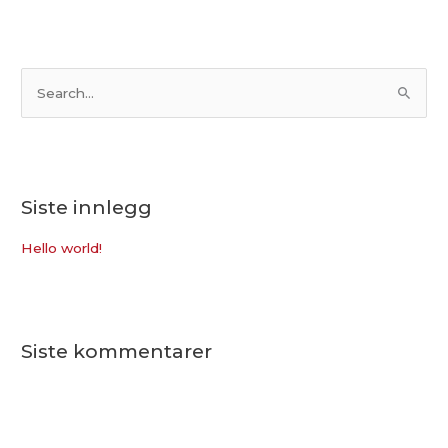
S
ø
k
e
Siste innlegg
t
t
Hello world!
e
r
:
Siste kommentarer