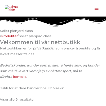
Hopp
rett
til
innholdet
Sollet plenjord class
/
Produkter
/
Sollet plenjord class
Velkommen til vår nettbutikk
Nettbutikken er for
privatkunder
som ønsker å bestille og få
levert masser fra oss.
Bedriftskunder, kunder som ønsker å hente selv, og kunder
som må få levert ved hjelp av båttransport, må ta
direkte
kontakt
.
Takk for at dere handler hos EDMaskin.
Viser alle 3 resultater