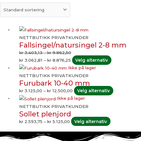
Prisområde:
Prisområde:
Dette
kr 3.062,81
kr 3.403,13
produktet
NETTBUTIKK PRIVATKUNDER
Fallsingel/natursingel 2-8 mm
til
til
har
kr 8.876,25
kr 9.862,50
flere
kr
3.403,13
–
kr
9.862,50
varianter.
kr
3.062,81
–
kr
8.876,25
Velg alternativ
Alternativene
Prisområde:
Dette
Ikke på lager
kan
kr 3.125,00
produktet
NETTBUTIKK PRIVATKUNDER
Furubark 10-40 mm
velges
til
har
på
kr 12.500,00
flere
kr
3.125,00
–
kr
12.500,00
Velg alternativ
produktsiden
varianter.
Prisområde:
Dette
Ikke på lager
Alternativen
kr 2.593,75
produktet
NETTBUTIKK PRIVATKUNDER
Sollet plenjord
kan
til
har
velges
kr 5.125,00
flere
kr
2.593,75
–
kr
5.125,00
Velg alternativ
på
varianter.
produktside
Alternativene